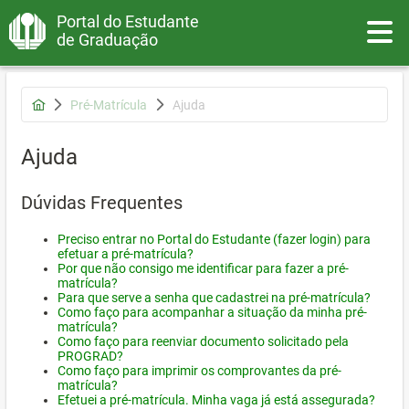
Portal do Estudante
Toggle
de Graduação
Pré-Matrícula
Ajuda
Ajuda
Dúvidas Frequentes
Preciso entrar no Portal do Estudante (fazer login) para
efetuar a pré-matrícula?
Por que não consigo me identificar para fazer a pré-
matrícula?
Para que serve a senha que cadastrei na pré-matrícula?
Como faço para acompanhar a situação da minha pré-
matrícula?
Como faço para reenviar documento solicitado pela
PROGRAD?
Como faço para imprimir os comprovantes da pré-
matrícula?
Efetuei a pré-matrícula. Minha vaga já está assegurada?