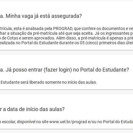
ula. Minha vaga já está assegurada?
trícula, esta é analisada pela PROGRAD, que confere os documentos e ve
har a situação da pré-matrícula até que seja aceita. Já os ingressante
o de Cotas e serem aprovados. Além disso, a pré-matrícula é apenas a pr
ealizada no Portal do Estudante durante os 05 (cinco) primeiros dias úteis
la. Já posso entrar (fazer login) no Portal do Estudante?
Estudante será liberado somente no início das aulas.
a data de início das aulas?
o escolar, disponível no site www.uel.br/prograd e/ou no Portal do Estu