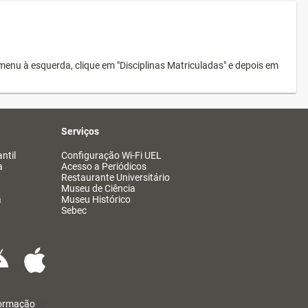
menu à esquerda, clique em "Disciplinas Matriculadas" e depois em
Serviços
ntil
Configuração Wi-Fi UEL
a
Acesso a Periódicos
Restaurante Universitário
Museu de Ciência
a
Museu Histórico
Sebec
formação
@