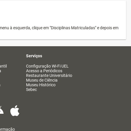
menu à esquerda, clique em "Disciplinas Matriculadas" e depois em
Serviços
ntil
Configuração Wi-Fi UEL
a
Acesso a Periódicos
Restaurante Universitário
Museu de Ciência
a
Museu Histórico
Sebec
formação
@