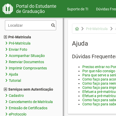
Portal do Estudante
Suporte de TI
Dúvidas Fre
de Graduação
Pré-Matrícula
Pré-Matrícula
Ajuda
Pré-Matrícula
Enviar Foto
Dúvidas Frequente
Acompanhar Situação
Reenviar Documentos
Preciso entrar no Por
Imprimir Comprovantes
Por que não consigo 
Ajuda
Para que serve a sen
Como faço para acom
Tutorial
Como faço para reen
Como faço para impr
Serviços sem Autenticação
Efetuei a pré-matríc
Cadastro
Efetuei a pré-matrícu
Como faço para saber
Cancelamento de Matrícula
Como faço para saber
Emissão de Certificados
eProtocolo