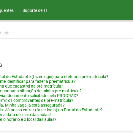
quentes
Suporte de TI
Ajuda
s
tal do Estudante (fazer login) para efetuar a pré-matrícula?
me identificar para fazer a pré-matrícula?
ha que cadastrei na pré-matrícula?
panhar a situação da minha pré-matrícula?
viar documento solicitado pela PROGRAD?
imir os comprovantes da pré-matrícula?
ula. Minha vaga já está assegurada?
la. Já posso entrar (fazer login) no Portal do Estudante?
 a data de início das aulas?
 o horário e o local das aulas?