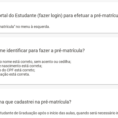
ortal do Estudante (fazer login) para efetuar a pré-matríc
matrícula" no menu à esquerda.
e identificar para fazer a pré-matrícula?
ro nome está correto, sem acento ou cedilha;
e nascimento está correta;
o do CPF está correto;
cação está correta.
ha que cadastrei na pré-matrícula?
studante de Graduação após o início das aulas, quando será necessário 