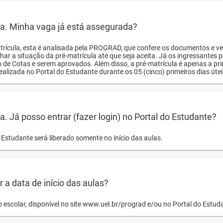
ula. Minha vaga já está assegurada?
trícula, esta é analisada pela PROGRAD, que confere os documentos e ve
har a situação da pré-matrícula até que seja aceita. Já os ingressante
o de Cotas e serem aprovados. Além disso, a pré-matrícula é apenas a pr
ealizada no Portal do Estudante durante os 05 (cinco) primeiros dias úteis
la. Já posso entrar (fazer login) no Portal do Estudante?
Estudante será liberado somente no início das aulas.
a data de início das aulas?
o escolar, disponível no site www.uel.br/prograd e/ou no Portal do Estu