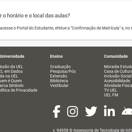
o horário e o local das aulas?
acesse o Portal do Estudante, efetue a "Confirmação de Matrícula" e, no 
 Universidade
Ensino
Comunidade
issão da UEL
Graduação
Moradia Estuda
EL em Dados
Pesquisa/Pós
Casa de Cultur
ida na UEL
Extensão
Inclusão Social
uem é Quem
Biblioteca
Acessibilidade
arca Símbolo
Vestibular
Atividade Físic
lítica de Privacidade
TV UEL
UEL FM
v. 94958 ©
Assessoria de Tecnologia de In