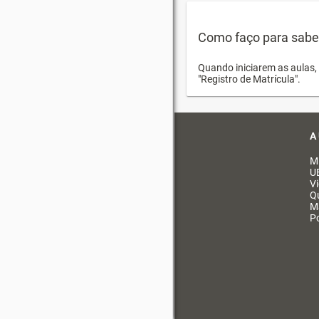
Como faço para saber 
Quando iniciarem as aulas, 
"Registro de Matrícula".
A
M
U
V
Q
M
Po