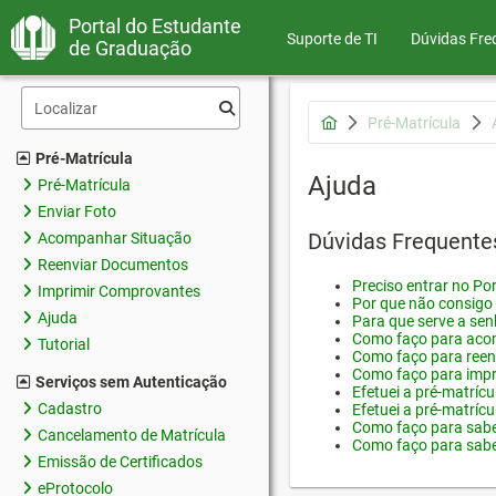
Portal do Estudante
Suporte de TI
Dúvidas Fre
de Graduação
Pré-Matrícula
Pré-Matrícula
Ajuda
Pré-Matrícula
Enviar Foto
Dúvidas Frequente
Acompanhar Situação
Reenviar Documentos
Preciso entrar no Por
Imprimir Comprovantes
Por que não consigo 
Ajuda
Para que serve a sen
Como faço para acom
Tutorial
Como faço para reen
Como faço para impr
Serviços sem Autenticação
Efetuei a pré-matríc
Cadastro
Efetuei a pré-matrícu
Como faço para saber
Cancelamento de Matrícula
Como faço para saber
Emissão de Certificados
eProtocolo