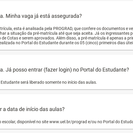
ula. Minha vaga já está assegurada?
trícula, esta é analisada pela PROGRAD, que confere os documentos e ve
har a situação da pré-matrícula até que seja aceita. Já os ingressante
o de Cotas e serem aprovados. Além disso, a pré-matrícula é apenas a pr
ealizada no Portal do Estudante durante os 05 (cinco) primeiros dias úteis
la. Já posso entrar (fazer login) no Portal do Estudante?
Estudante será liberado somente no início das aulas.
a data de início das aulas?
o escolar, disponível no site www.uel.br/prograd e/ou no Portal do Estu