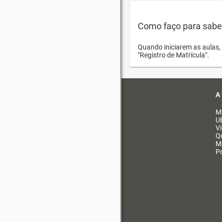
Como faço para saber 
Quando iniciarem as aulas, 
"Registro de Matrícula".
A
M
U
V
Q
M
Po