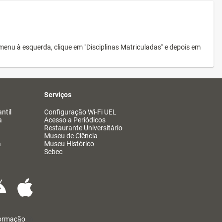
menu à esquerda, clique em "Disciplinas Matriculadas" e depois em
Serviços
ntil
Configuração Wi-Fi UEL
a
Acesso a Periódicos
Restaurante Universitário
Museu de Ciência
a
Museu Histórico
Sebec
formação
@