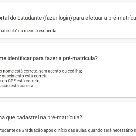
ortal do Estudante (fazer login) para efetuar a pré-matríc
matrícula" no menu à esquerda.
e identificar para fazer a pré-matrícula?
ro nome está correto, sem acento ou cedilha;
e nascimento está correta;
o do CPF está correto;
cação está correta.
ha que cadastrei na pré-matrícula?
studante de Graduação após o início das aulas, quando será necessário 