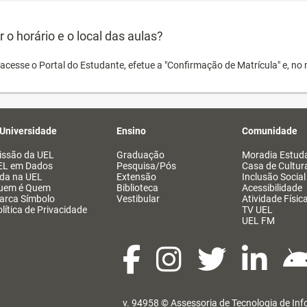
o horário e o local das aulas?
acesse o Portal do Estudante, efetue a "Confirmação de Matrícula" e, no 
 Universidade
Ensino
Comunidade
issão da UEL
Graduação
Moradia Estuda
EL em Dados
Pesquisa/Pós
Casa de Cultur
ida na UEL
Extensão
Inclusão Social
uem é Quem
Biblioteca
Acessibilidade
arca Símbolo
Vestibular
Atividade Físic
lítica de Privacidade
TV UEL
UEL FM
v. 94958 ©
Assessoria de Tecnologia de In