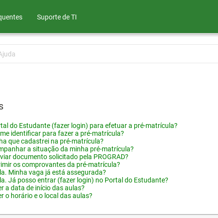
quentes
Suporte de TI
Ajuda
s
tal do Estudante (fazer login) para efetuar a pré-matrícula?
me identificar para fazer a pré-matrícula?
ha que cadastrei na pré-matrícula?
panhar a situação da minha pré-matrícula?
viar documento solicitado pela PROGRAD?
imir os comprovantes da pré-matrícula?
ula. Minha vaga já está assegurada?
la. Já posso entrar (fazer login) no Portal do Estudante?
 a data de início das aulas?
 o horário e o local das aulas?