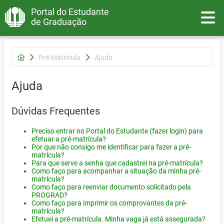
Portal do Estudante
Toggle
de Graduação
Pré-Matrícula
Ajuda
Ajuda
Dúvidas Frequentes
Preciso entrar no Portal do Estudante (fazer login) para
efetuar a pré-matrícula?
Por que não consigo me identificar para fazer a pré-
matrícula?
Para que serve a senha que cadastrei na pré-matrícula?
Como faço para acompanhar a situação da minha pré-
matrícula?
Como faço para reenviar documento solicitado pela
PROGRAD?
Como faço para imprimir os comprovantes da pré-
matrícula?
Efetuei a pré-matrícula. Minha vaga já está assegurada?