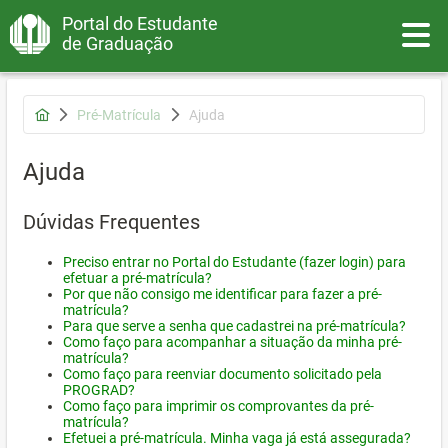
Portal do Estudante
Toggle
de Graduação
Pré-Matrícula
Ajuda
Ajuda
Dúvidas Frequentes
Preciso entrar no Portal do Estudante (fazer login) para
efetuar a pré-matrícula?
Por que não consigo me identificar para fazer a pré-
matrícula?
Para que serve a senha que cadastrei na pré-matrícula?
Como faço para acompanhar a situação da minha pré-
matrícula?
Como faço para reenviar documento solicitado pela
PROGRAD?
Como faço para imprimir os comprovantes da pré-
matrícula?
Efetuei a pré-matrícula. Minha vaga já está assegurada?