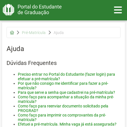
Portal do Estudante
Toggle
de Graduação
Pré-Matrícula
Ajuda
Ajuda
Dúvidas Frequentes
Preciso entrar no Portal do Estudante (fazer login) para
efetuar a pré-matrícula?
Por que não consigo me identificar para fazer a pré-
matrícula?
Para que serve a senha que cadastrei na pré-matrícula?
Como faço para acompanhar a situação da minha pré-
matrícula?
Como faço para reenviar documento solicitado pela
PROGRAD?
Como faço para imprimir os comprovantes da pré-
matrícula?
Efetuei a pré-matrícula. Minha vaga já está assegurada?