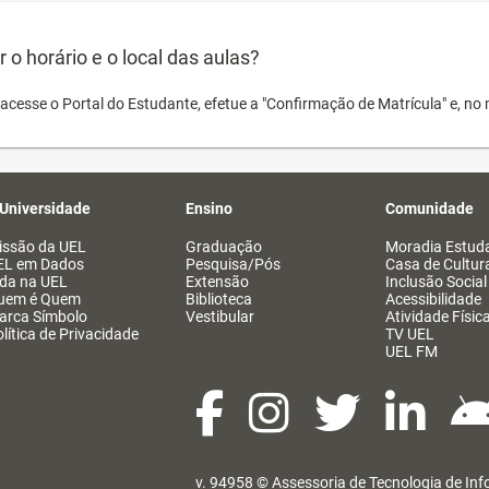
o horário e o local das aulas?
acesse o Portal do Estudante, efetue a "Confirmação de Matrícula" e, no 
 Universidade
Ensino
Comunidade
issão da UEL
Graduação
Moradia Estuda
EL em Dados
Pesquisa/Pós
Casa de Cultur
ida na UEL
Extensão
Inclusão Social
uem é Quem
Biblioteca
Acessibilidade
arca Símbolo
Vestibular
Atividade Físic
lítica de Privacidade
TV UEL
UEL FM
v. 94958 ©
Assessoria de Tecnologia de In