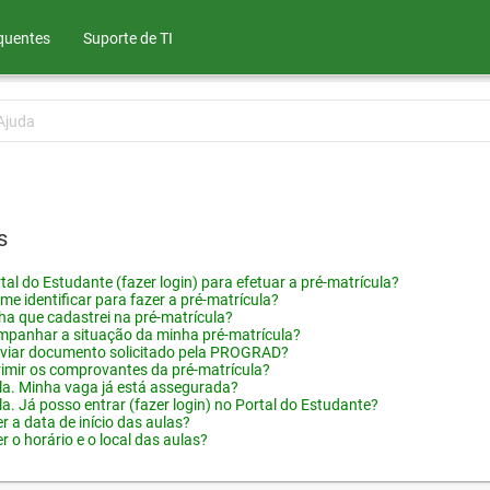
quentes
Suporte de TI
Ajuda
s
tal do Estudante (fazer login) para efetuar a pré-matrícula?
me identificar para fazer a pré-matrícula?
ha que cadastrei na pré-matrícula?
panhar a situação da minha pré-matrícula?
viar documento solicitado pela PROGRAD?
imir os comprovantes da pré-matrícula?
ula. Minha vaga já está assegurada?
la. Já posso entrar (fazer login) no Portal do Estudante?
 a data de início das aulas?
 o horário e o local das aulas?