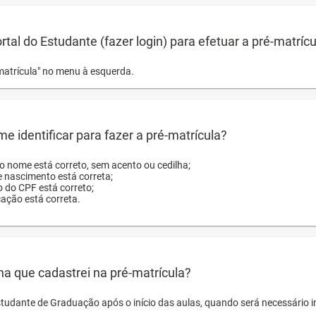
ortal do Estudante (fazer login) para efetuar a pré-matríc
matrícula" no menu à esquerda.
e identificar para fazer a pré-matrícula?
ro nome está correto, sem acento ou cedilha;
e nascimento está correta;
o do CPF está correto;
cação está correta.
ha que cadastrei na pré-matrícula?
studante de Graduação após o início das aulas, quando será necessário 