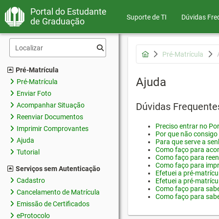
Portal do Estudante
Suporte de TI
Dúvidas Fre
de Graduação
Pré-Matrícula
Pré-Matrícula
Ajuda
Pré-Matrícula
Enviar Foto
Dúvidas Frequente
Acompanhar Situação
Reenviar Documentos
Preciso entrar no Por
Imprimir Comprovantes
Por que não consigo 
Ajuda
Para que serve a sen
Como faço para acom
Tutorial
Como faço para reen
Como faço para impr
Serviços sem Autenticação
Efetuei a pré-matríc
Cadastro
Efetuei a pré-matrícu
Como faço para saber
Cancelamento de Matrícula
Como faço para saber
Emissão de Certificados
eProtocolo