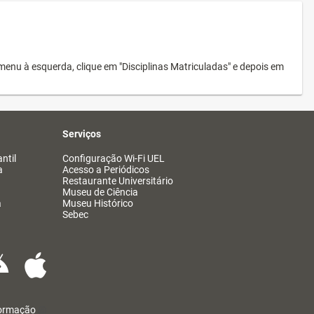
menu à esquerda, clique em "Disciplinas Matriculadas" e depois em
Serviços
ntil
Configuração Wi-Fi UEL
a
Acesso a Periódicos
Restaurante Universitário
Museu de Ciência
a
Museu Histórico
Sebec
formação
@