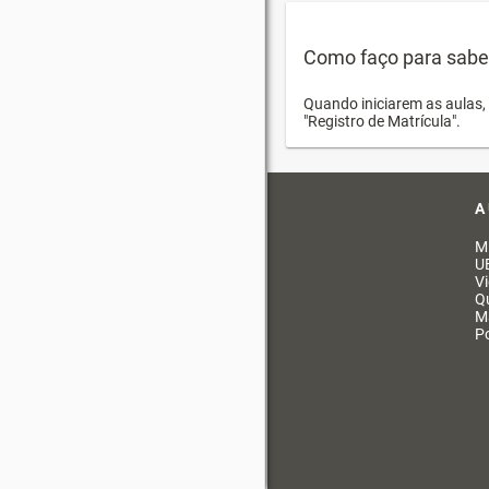
Como faço para saber 
Quando iniciarem as aulas, 
"Registro de Matrícula".
A
M
U
V
Q
M
Po