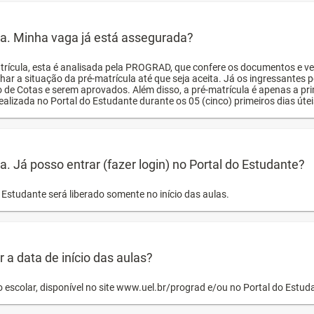
ula. Minha vaga já está assegurada?
trícula, esta é analisada pela PROGRAD, que confere os documentos e ve
har a situação da pré-matrícula até que seja aceita. Já os ingressante
o de Cotas e serem aprovados. Além disso, a pré-matrícula é apenas a pr
ealizada no Portal do Estudante durante os 05 (cinco) primeiros dias úteis
la. Já posso entrar (fazer login) no Portal do Estudante?
Estudante será liberado somente no início das aulas.
a data de início das aulas?
o escolar, disponível no site www.uel.br/prograd e/ou no Portal do Estu