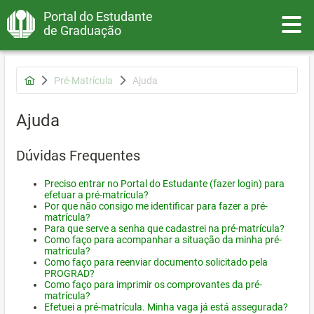
Portal do Estudante
Toggle
de Graduação
Pré-Matrícula
Ajuda
Ajuda
Dúvidas Frequentes
Preciso entrar no Portal do Estudante (fazer login) para
efetuar a pré-matrícula?
Por que não consigo me identificar para fazer a pré-
matrícula?
Para que serve a senha que cadastrei na pré-matrícula?
Como faço para acompanhar a situação da minha pré-
matrícula?
Como faço para reenviar documento solicitado pela
PROGRAD?
Como faço para imprimir os comprovantes da pré-
matrícula?
Efetuei a pré-matrícula. Minha vaga já está assegurada?