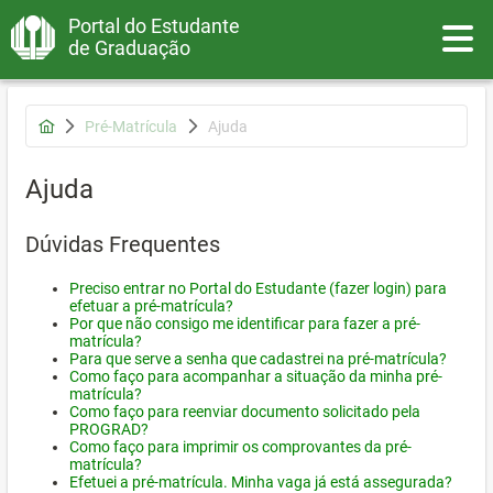
Portal do Estudante
Toggle
de Graduação
Pré-Matrícula
Ajuda
Ajuda
Dúvidas Frequentes
Preciso entrar no Portal do Estudante (fazer login) para
efetuar a pré-matrícula?
Por que não consigo me identificar para fazer a pré-
matrícula?
Para que serve a senha que cadastrei na pré-matrícula?
Como faço para acompanhar a situação da minha pré-
matrícula?
Como faço para reenviar documento solicitado pela
PROGRAD?
Como faço para imprimir os comprovantes da pré-
matrícula?
Efetuei a pré-matrícula. Minha vaga já está assegurada?