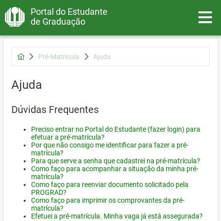
Portal do Estudante
Toggle
de Graduação
Pré-Matrícula
Ajuda
Ajuda
Dúvidas Frequentes
Preciso entrar no Portal do Estudante (fazer login) para
efetuar a pré-matrícula?
Por que não consigo me identificar para fazer a pré-
matrícula?
Para que serve a senha que cadastrei na pré-matrícula?
Como faço para acompanhar a situação da minha pré-
matrícula?
Como faço para reenviar documento solicitado pela
PROGRAD?
Como faço para imprimir os comprovantes da pré-
matrícula?
Efetuei a pré-matrícula. Minha vaga já está assegurada?