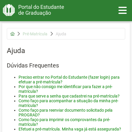
Portal do Estudante
Toggle
de Graduação
Pré-Matrícula
Ajuda
Ajuda
Dúvidas Frequentes
Preciso entrar no Portal do Estudante (fazer login) para
efetuar a pré-matrícula?
Por que não consigo me identificar para fazer a pré-
matrícula?
Para que serve a senha que cadastrei na pré-matrícula?
Como faço para acompanhar a situação da minha pré-
matrícula?
Como faço para reenviar documento solicitado pela
PROGRAD?
Como faço para imprimir os comprovantes da pré-
matrícula?
Efetuei a pré-matrícula. Minha vaga já está assegurada?