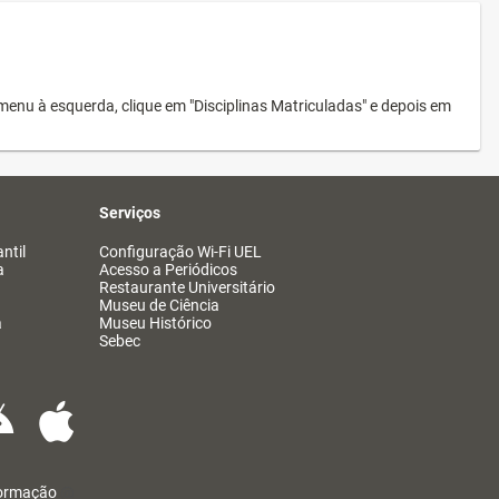
menu à esquerda, clique em "Disciplinas Matriculadas" e depois em
Serviços
ntil
Configuração Wi-Fi UEL
a
Acesso a Periódicos
Restaurante Universitário
Museu de Ciência
a
Museu Histórico
Sebec
formação
@