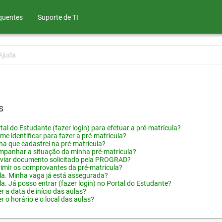
quentes
Suporte de TI
Ajuda
s
tal do Estudante (fazer login) para efetuar a pré-matrícula?
me identificar para fazer a pré-matrícula?
ha que cadastrei na pré-matrícula?
panhar a situação da minha pré-matrícula?
viar documento solicitado pela PROGRAD?
imir os comprovantes da pré-matrícula?
ula. Minha vaga já está assegurada?
la. Já posso entrar (fazer login) no Portal do Estudante?
 a data de início das aulas?
 o horário e o local das aulas?