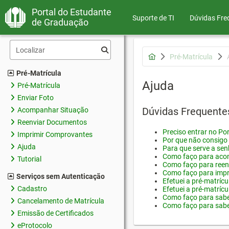
Portal do Estudante
Suporte de TI
Dúvidas Fre
de Graduação
Pré-Matrícula
Pré-Matrícula
Ajuda
Pré-Matrícula
Enviar Foto
Dúvidas Frequente
Acompanhar Situação
Reenviar Documentos
Preciso entrar no Por
Imprimir Comprovantes
Por que não consigo 
Ajuda
Para que serve a sen
Como faço para acom
Tutorial
Como faço para reen
Como faço para impr
Serviços sem Autenticação
Efetuei a pré-matríc
Cadastro
Efetuei a pré-matrícu
Como faço para saber
Cancelamento de Matrícula
Como faço para saber
Emissão de Certificados
eProtocolo