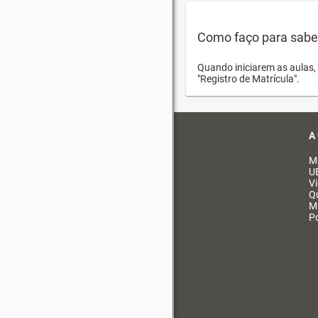
Como faço para saber 
Quando iniciarem as aulas, 
"Registro de Matrícula".
A
M
U
V
Q
M
Po