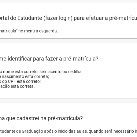
ortal do Estudante (fazer login) para efetuar a pré-matríc
matrícula" no menu à esquerda.
e identificar para fazer a pré-matrícula?
ro nome está correto, sem acento ou cedilha;
e nascimento está correta;
o do CPF está correto;
cação está correta.
ha que cadastrei na pré-matrícula?
studante de Graduação após o início das aulas, quando será necessário 