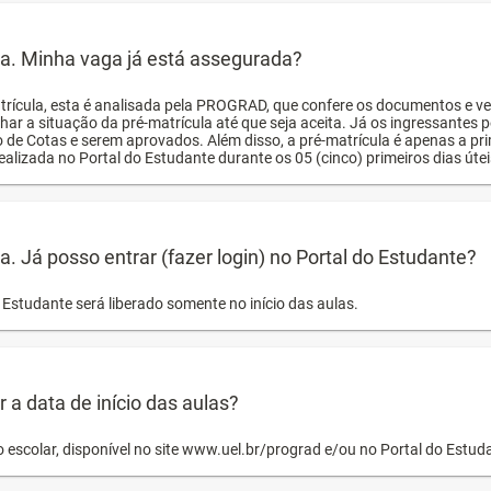
ula. Minha vaga já está assegurada?
trícula, esta é analisada pela PROGRAD, que confere os documentos e ve
har a situação da pré-matrícula até que seja aceita. Já os ingressante
o de Cotas e serem aprovados. Além disso, a pré-matrícula é apenas a pr
ealizada no Portal do Estudante durante os 05 (cinco) primeiros dias úteis
la. Já posso entrar (fazer login) no Portal do Estudante?
Estudante será liberado somente no início das aulas.
a data de início das aulas?
o escolar, disponível no site www.uel.br/prograd e/ou no Portal do Estu