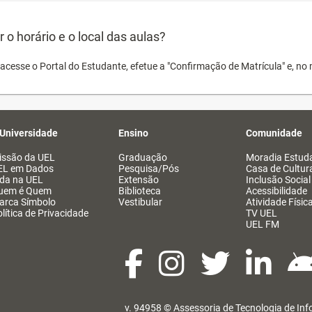
o horário e o local das aulas?
acesse o Portal do Estudante, efetue a "Confirmação de Matrícula" e, no 
 Universidade
Ensino
Comunidade
issão da UEL
Graduação
Moradia Estuda
EL em Dados
Pesquisa/Pós
Casa de Cultur
ida na UEL
Extensão
Inclusão Social
uem é Quem
Biblioteca
Acessibilidade
arca Símbolo
Vestibular
Atividade Físic
lítica de Privacidade
TV UEL
UEL FM
v. 94958 ©
Assessoria de Tecnologia de In