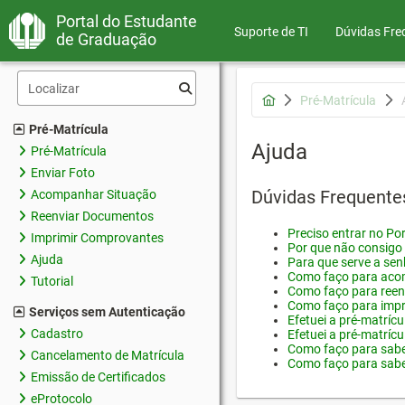
Portal do Estudante
Suporte de TI
Dúvidas Fre
de Graduação
Pré-Matrícula
Pré-Matrícula
Ajuda
Pré-Matrícula
Enviar Foto
Dúvidas Frequente
Acompanhar Situação
Reenviar Documentos
Preciso entrar no Por
Imprimir Comprovantes
Por que não consigo 
Ajuda
Para que serve a sen
Como faço para acom
Tutorial
Como faço para reen
Como faço para impr
Serviços sem Autenticação
Efetuei a pré-matríc
Cadastro
Efetuei a pré-matrícu
Como faço para saber
Cancelamento de Matrícula
Como faço para saber
Emissão de Certificados
eProtocolo