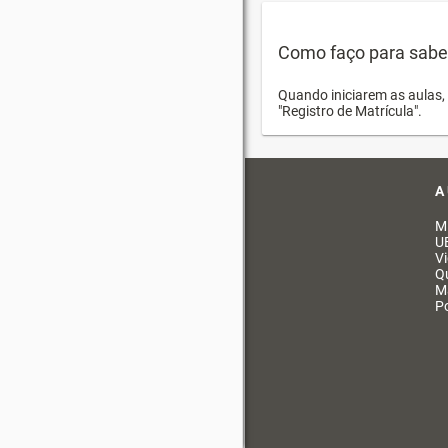
Como faço para saber 
Quando iniciarem as aulas, 
"Registro de Matrícula".
A
M
U
V
Q
M
Po