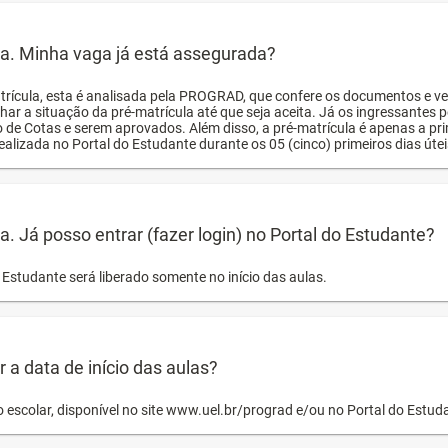
ula. Minha vaga já está assegurada?
trícula, esta é analisada pela PROGRAD, que confere os documentos e ve
har a situação da pré-matrícula até que seja aceita. Já os ingressante
o de Cotas e serem aprovados. Além disso, a pré-matrícula é apenas a pr
ealizada no Portal do Estudante durante os 05 (cinco) primeiros dias úteis
la. Já posso entrar (fazer login) no Portal do Estudante?
Estudante será liberado somente no início das aulas.
a data de início das aulas?
o escolar, disponível no site www.uel.br/prograd e/ou no Portal do Estu