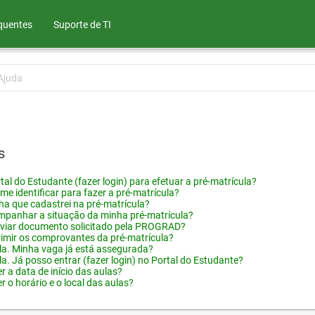
quentes
Suporte de TI
Ajuda
s
tal do Estudante (fazer login) para efetuar a pré-matrícula?
me identificar para fazer a pré-matrícula?
ha que cadastrei na pré-matrícula?
panhar a situação da minha pré-matrícula?
viar documento solicitado pela PROGRAD?
imir os comprovantes da pré-matrícula?
ula. Minha vaga já está assegurada?
la. Já posso entrar (fazer login) no Portal do Estudante?
 a data de início das aulas?
 o horário e o local das aulas?