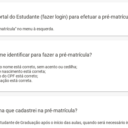
ortal do Estudante (fazer login) para efetuar a pré-matríc
matrícula" no menu à esquerda.
e identificar para fazer a pré-matrícula?
ro nome está correto, sem acento ou cedilha;
e nascimento está correta;
o do CPF está correto;
cação está correta.
ha que cadastrei na pré-matrícula?
studante de Graduação após o início das aulas, quando será necessário 