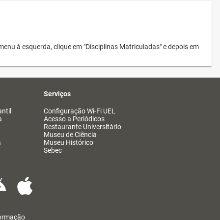
menu à esquerda, clique em "Disciplinas Matriculadas" e depois em
Serviços
ntil
Configuração Wi-Fi UEL
a
Acesso a Periódicos
Restaurante Universitário
Museu de Ciência
a
Museu Histórico
Sebec
formação
@