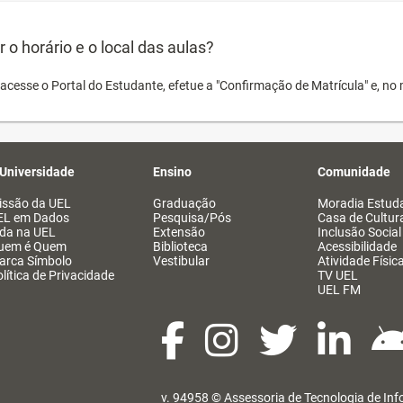
o horário e o local das aulas?
acesse o Portal do Estudante, efetue a "Confirmação de Matrícula" e, no 
 Universidade
Ensino
Comunidade
issão da UEL
Graduação
Moradia Estuda
EL em Dados
Pesquisa/Pós
Casa de Cultur
ida na UEL
Extensão
Inclusão Social
uem é Quem
Biblioteca
Acessibilidade
arca Símbolo
Vestibular
Atividade Físic
lítica de Privacidade
TV UEL
UEL FM
v. 94958 ©
Assessoria de Tecnologia de In