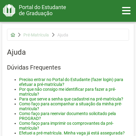
Portal do Estudante
Toggle
de Graduação
Pré-Matrícula
Ajuda
Ajuda
Dúvidas Frequentes
Preciso entrar no Portal do Estudante (fazer login) para
efetuar a pré-matrícula?
Por que não consigo me identificar para fazer a pré-
matrícula?
Para que serve a senha que cadastrei na pré-matrícula?
Como faço para acompanhar a situação da minha pré-
matrícula?
Como faço para reenviar documento solicitado pela
PROGRAD?
Como faço para imprimir os comprovantes da pré-
matrícula?
Efetuei a pré-matrícula. Minha vaga já está assegurada?