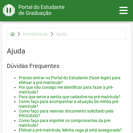
Portal do Estudante
Toggle
de Graduação
Pré-Matrícula
Ajuda
Ajuda
Dúvidas Frequentes
Preciso entrar no Portal do Estudante (fazer login) para
efetuar a pré-matrícula?
Por que não consigo me identificar para fazer a pré-
matrícula?
Para que serve a senha que cadastrei na pré-matrícula?
Como faço para acompanhar a situação da minha pré-
matrícula?
Como faço para reenviar documento solicitado pela
PROGRAD?
Como faço para imprimir os comprovantes da pré-
matrícula?
Efetuei a pré-matrícula. Minha vaga já está assegurada?