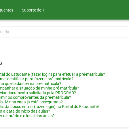
quentes
Suporte de TI
Ajuda
s
tal do Estudante (fazer login) para efetuar a pré-matrícula?
me identificar para fazer a pré-matrícula?
ha que cadastrei na pré-matrícula?
panhar a situação da minha pré-matrícula?
viar documento solicitado pela PROGRAD?
imir os comprovantes da pré-matrícula?
ula. Minha vaga já está assegurada?
la. Já posso entrar (fazer login) no Portal do Estudante?
 a data de início das aulas?
 o horário e o local das aulas?