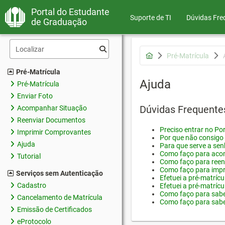
Portal do Estudante
Suporte de TI
Dúvidas Fre
de Graduação
Pré-Matrícula
Pré-Matrícula
Ajuda
Pré-Matrícula
Enviar Foto
Dúvidas Frequente
Acompanhar Situação
Reenviar Documentos
Preciso entrar no Por
Imprimir Comprovantes
Por que não consigo 
Ajuda
Para que serve a sen
Como faço para acom
Tutorial
Como faço para reen
Como faço para impr
Serviços sem Autenticação
Efetuei a pré-matríc
Cadastro
Efetuei a pré-matrícu
Como faço para saber
Cancelamento de Matrícula
Como faço para saber
Emissão de Certificados
eProtocolo