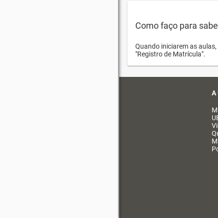
Como faço para saber 
Quando iniciarem as aulas, 
"Registro de Matrícula".
A
M
U
V
Q
M
Po