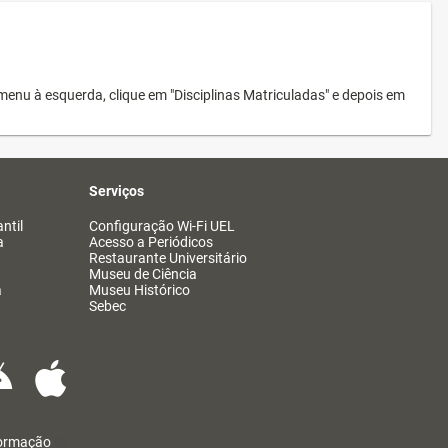
menu à esquerda, clique em "Disciplinas Matriculadas" e depois em
Serviços
ntil
Configuração Wi-Fi UEL
a
Acesso a Periódicos
Restaurante Universitário
Museu de Ciência
a
Museu Histórico
Sebec
formação
@