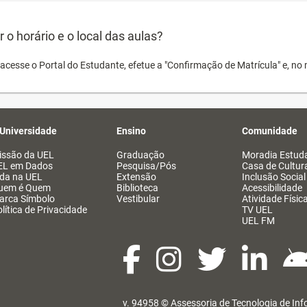
o horário e o local das aulas?
acesse o Portal do Estudante, efetue a "Confirmação de Matrícula" e, no 
 Universidade
Ensino
Comunidade
issão da UEL
Graduação
Moradia Estuda
EL em Dados
Pesquisa/Pós
Casa de Cultur
ida na UEL
Extensão
Inclusão Social
uem é Quem
Biblioteca
Acessibilidade
arca Símbolo
Vestibular
Atividade Físic
lítica de Privacidade
TV UEL
UEL FM
v. 94958 ©
Assessoria de Tecnologia de In