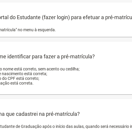
ortal do Estudante (fazer login) para efetuar a pré-matríc
matrícula" no menu à esquerda.
e identificar para fazer a pré-matrícula?
ro nome está correto, sem acento ou cedilha;
e nascimento está correta;
o do CPF está correto;
cação está correta.
ha que cadastrei na pré-matrícula?
studante de Graduação após o início das aulas, quando será necessário 