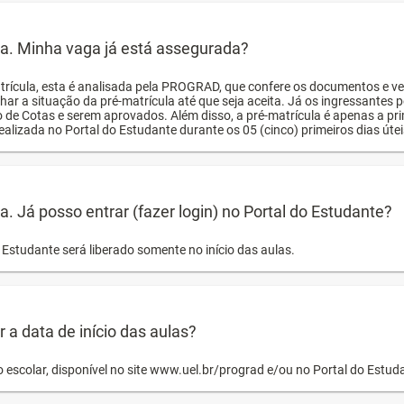
ula. Minha vaga já está assegurada?
trícula, esta é analisada pela PROGRAD, que confere os documentos e ve
har a situação da pré-matrícula até que seja aceita. Já os ingressante
o de Cotas e serem aprovados. Além disso, a pré-matrícula é apenas a pr
ealizada no Portal do Estudante durante os 05 (cinco) primeiros dias úteis
la. Já posso entrar (fazer login) no Portal do Estudante?
Estudante será liberado somente no início das aulas.
a data de início das aulas?
o escolar, disponível no site www.uel.br/prograd e/ou no Portal do Estu