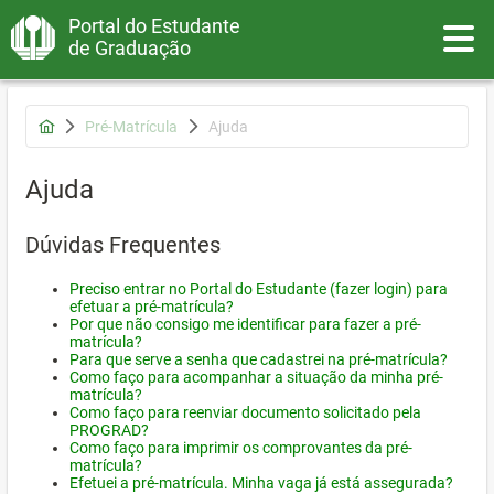
Portal do Estudante
Toggle
de Graduação
Pré-Matrícula
Ajuda
Ajuda
Dúvidas Frequentes
Preciso entrar no Portal do Estudante (fazer login) para
efetuar a pré-matrícula?
Por que não consigo me identificar para fazer a pré-
matrícula?
Para que serve a senha que cadastrei na pré-matrícula?
Como faço para acompanhar a situação da minha pré-
matrícula?
Como faço para reenviar documento solicitado pela
PROGRAD?
Como faço para imprimir os comprovantes da pré-
matrícula?
Efetuei a pré-matrícula. Minha vaga já está assegurada?