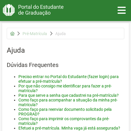
Portal do Estudante
Toggle
de Graduação
Pré-Matrícula
Ajuda
Ajuda
Dúvidas Frequentes
Preciso entrar no Portal do Estudante (fazer login) para
efetuar a pré-matrícula?
Por que não consigo me identificar para fazer a pré-
matrícula?
Para que serve a senha que cadastrei na pré-matrícula?
Como faço para acompanhar a situação da minha pré-
matrícula?
Como faço para reenviar documento solicitado pela
PROGRAD?
Como faço para imprimir os comprovantes da pré-
matrícula?
Efetuei a pré-matrícula. Minha vaga já está assegurada?