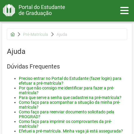
Portal do Estudante
Toggle
de Graduação
Pré-Matrícula
Ajuda
Ajuda
Dúvidas Frequentes
Preciso entrar no Portal do Estudante (fazer login) para
efetuar a pré-matrícula?
Por que não consigo me identificar para fazer a pré-
matrícula?
Para que serve a senha que cadastrei na pré-matrícula?
Como faço para acompanhar a situação da minha pré-
matrícula?
Como faço para reenviar documento solicitado pela
PROGRAD?
Como faço para imprimir os comprovantes da pré-
matrícula?
Efetuei a pré-matrícula. Minha vaga já está assegurada?