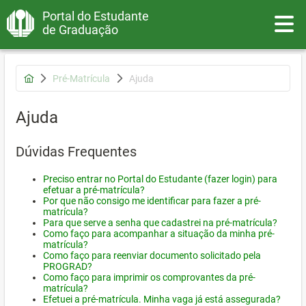
Portal do Estudante
Toggle
de Graduação
Pré-Matrícula
Ajuda
Ajuda
Dúvidas Frequentes
Preciso entrar no Portal do Estudante (fazer login) para
efetuar a pré-matrícula?
Por que não consigo me identificar para fazer a pré-
matrícula?
Para que serve a senha que cadastrei na pré-matrícula?
Como faço para acompanhar a situação da minha pré-
matrícula?
Como faço para reenviar documento solicitado pela
PROGRAD?
Como faço para imprimir os comprovantes da pré-
matrícula?
Efetuei a pré-matrícula. Minha vaga já está assegurada?