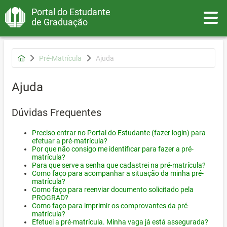
Portal do Estudante
Toggle
de Graduação
Pré-Matrícula
Ajuda
Ajuda
Dúvidas Frequentes
Preciso entrar no Portal do Estudante (fazer login) para
efetuar a pré-matrícula?
Por que não consigo me identificar para fazer a pré-
matrícula?
Para que serve a senha que cadastrei na pré-matrícula?
Como faço para acompanhar a situação da minha pré-
matrícula?
Como faço para reenviar documento solicitado pela
PROGRAD?
Como faço para imprimir os comprovantes da pré-
matrícula?
Efetuei a pré-matrícula. Minha vaga já está assegurada?