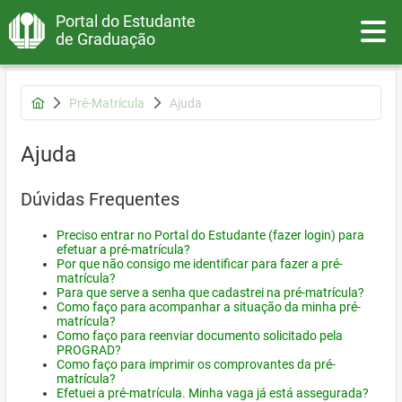
Portal do Estudante
Toggle
de Graduação
Pré-Matrícula
Ajuda
Ajuda
Dúvidas Frequentes
Preciso entrar no Portal do Estudante (fazer login) para
efetuar a pré-matrícula?
Por que não consigo me identificar para fazer a pré-
matrícula?
Para que serve a senha que cadastrei na pré-matrícula?
Como faço para acompanhar a situação da minha pré-
matrícula?
Como faço para reenviar documento solicitado pela
PROGRAD?
Como faço para imprimir os comprovantes da pré-
matrícula?
Efetuei a pré-matrícula. Minha vaga já está assegurada?