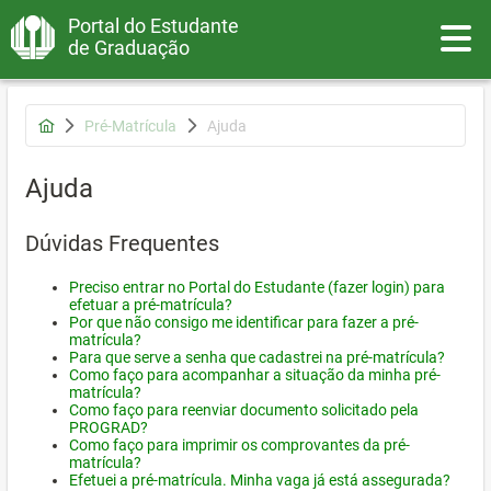
Portal do Estudante
Toggle
de Graduação
Pré-Matrícula
Ajuda
Ajuda
Dúvidas Frequentes
Preciso entrar no Portal do Estudante (fazer login) para
efetuar a pré-matrícula?
Por que não consigo me identificar para fazer a pré-
matrícula?
Para que serve a senha que cadastrei na pré-matrícula?
Como faço para acompanhar a situação da minha pré-
matrícula?
Como faço para reenviar documento solicitado pela
PROGRAD?
Como faço para imprimir os comprovantes da pré-
matrícula?
Efetuei a pré-matrícula. Minha vaga já está assegurada?