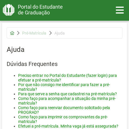
Portal do Estudante
Toggle
de Graduação
Pré-Matrícula
Ajuda
Ajuda
Dúvidas Frequentes
Preciso entrar no Portal do Estudante (fazer login) para
efetuar a pré-matrícula?
Por que não consigo me identificar para fazer a pré-
matrícula?
Para que serve a senha que cadastrei na pré-matrícula?
Como faço para acompanhar a situação da minha pré-
matrícula?
Como faço para reenviar documento solicitado pela
PROGRAD?
Como faço para imprimir os comprovantes da pré-
matrícula?
Efetuei a pré-matrícula. Minha vaga já está assegurada?