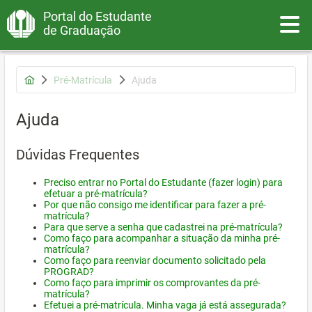
Portal do Estudante
Toggle
de Graduação
Pré-Matrícula
Ajuda
Ajuda
Dúvidas Frequentes
Preciso entrar no Portal do Estudante (fazer login) para
efetuar a pré-matrícula?
Por que não consigo me identificar para fazer a pré-
matrícula?
Para que serve a senha que cadastrei na pré-matrícula?
Como faço para acompanhar a situação da minha pré-
matrícula?
Como faço para reenviar documento solicitado pela
PROGRAD?
Como faço para imprimir os comprovantes da pré-
matrícula?
Efetuei a pré-matrícula. Minha vaga já está assegurada?