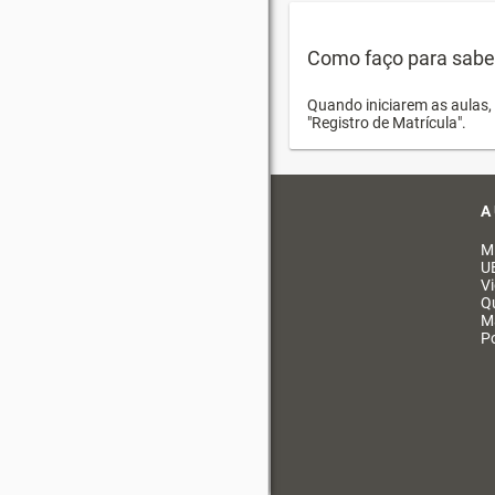
Como faço para saber 
Quando iniciarem as aulas, 
"Registro de Matrícula".
A
M
U
V
Q
M
Po