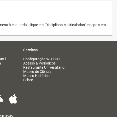
menu à esquerda, clique em "Disciplinas Matriculadas" e depois em
Serviços
ntil
Configuração Wi-Fi UEL
a
Acesso a Periódicos
Restaurante Universitário
Museu de Ciência
a
Museu Histórico
Sebec
formação
@