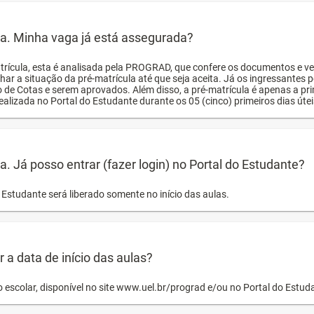
ula. Minha vaga já está assegurada?
trícula, esta é analisada pela PROGRAD, que confere os documentos e ve
har a situação da pré-matrícula até que seja aceita. Já os ingressante
o de Cotas e serem aprovados. Além disso, a pré-matrícula é apenas a pr
ealizada no Portal do Estudante durante os 05 (cinco) primeiros dias úteis
la. Já posso entrar (fazer login) no Portal do Estudante?
Estudante será liberado somente no início das aulas.
a data de início das aulas?
o escolar, disponível no site www.uel.br/prograd e/ou no Portal do Estu