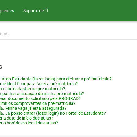
quentes
Suporte de TI
Ajuda
s
tal do Estudante (fazer login) para efetuar a pré-matrícula?
me identificar para fazer a pré-matrícula?
ha que cadastrei na pré-matrícula?
panhar a situação da minha pré-matrícula?
viar documento solicitado pela PROGRAD?
imir os comprovantes da pré-matrícula?
ula. Minha vaga já está assegurada?
la. Já posso entrar (fazer login) no Portal do Estudante?
 a data de início das aulas?
 o horário e o local das aulas?