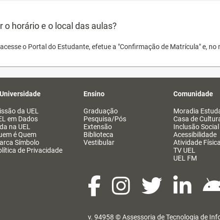
o horário e o local das aulas?
acesse o Portal do Estudante, efetue a "Confirmação de Matrícula" e, no 
 Universidade
Ensino
Comunidade
issão da UEL
Graduação
Moradia Estuda
EL em Dados
Pesquisa/Pós
Casa de Cultur
ida na UEL
Extensão
Inclusão Social
uem é Quem
Biblioteca
Acessibilidade
arca Símbolo
Vestibular
Atividade Físic
lítica de Privacidade
TV UEL
UEL FM
v. 94958 ©
Assessoria de Tecnologia de In