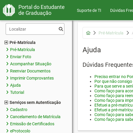
Portal do Estudante
Suporte de TI
Dúvidas Fre
de Graduação
Pré-Matrícula
Pré-Matrícula
Ajuda
Pré-Matrícula
Enviar Foto
Dúvidas Frequente
Acompanhar Situação
Reenviar Documentos
Preciso entrar no Por
Imprimir Comprovantes
Por que não consigo 
Ajuda
Para que serve a sen
Como faço para acom
Tutorial
Como faço para reen
Como faço para impr
Serviços sem Autenticação
Efetuei a pré-matríc
Cadastro
Efetuei a pré-matrícu
Como faço para saber
Cancelamento de Matrícula
Como faço para saber
Emissão de Certificados
eProtocolo