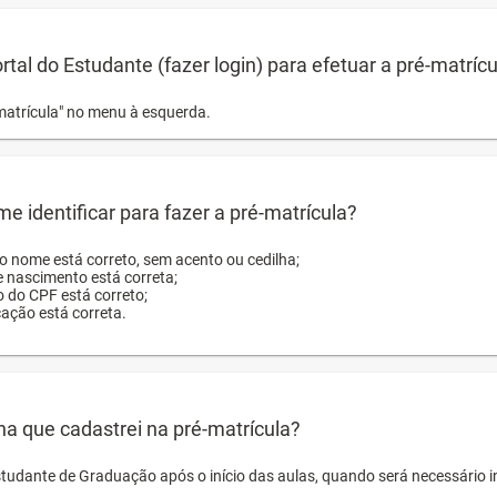
ortal do Estudante (fazer login) para efetuar a pré-matríc
matrícula" no menu à esquerda.
e identificar para fazer a pré-matrícula?
ro nome está correto, sem acento ou cedilha;
e nascimento está correta;
o do CPF está correto;
cação está correta.
ha que cadastrei na pré-matrícula?
studante de Graduação após o início das aulas, quando será necessário 