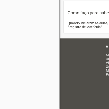
Como faço para saber 
Quando iniciarem as aulas, 
"Registro de Matrícula".
A
M
U
V
Q
M
Po