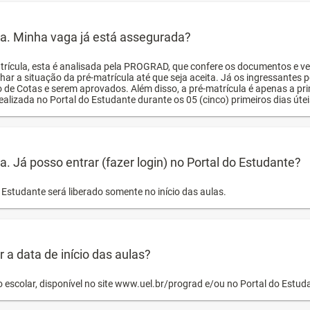
ula. Minha vaga já está assegurada?
trícula, esta é analisada pela PROGRAD, que confere os documentos e ve
har a situação da pré-matrícula até que seja aceita. Já os ingressante
o de Cotas e serem aprovados. Além disso, a pré-matrícula é apenas a pr
ealizada no Portal do Estudante durante os 05 (cinco) primeiros dias úteis
la. Já posso entrar (fazer login) no Portal do Estudante?
Estudante será liberado somente no início das aulas.
a data de início das aulas?
o escolar, disponível no site www.uel.br/prograd e/ou no Portal do Estu