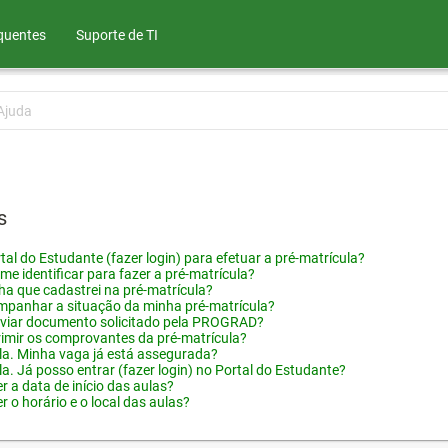
quentes
Suporte de TI
Ajuda
s
tal do Estudante (fazer login) para efetuar a pré-matrícula?
me identificar para fazer a pré-matrícula?
ha que cadastrei na pré-matrícula?
panhar a situação da minha pré-matrícula?
viar documento solicitado pela PROGRAD?
imir os comprovantes da pré-matrícula?
ula. Minha vaga já está assegurada?
la. Já posso entrar (fazer login) no Portal do Estudante?
 a data de início das aulas?
 o horário e o local das aulas?