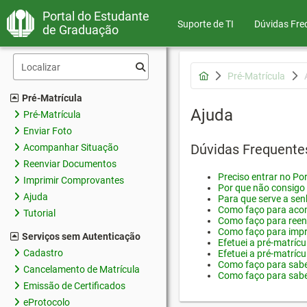
Portal do Estudante
Suporte de TI
Dúvidas Fre
de Graduação
Pré-Matrícula
Pré-Matrícula
Ajuda
Pré-Matrícula
Enviar Foto
Dúvidas Frequente
Acompanhar Situação
Reenviar Documentos
Preciso entrar no Por
Imprimir Comprovantes
Por que não consigo 
Ajuda
Para que serve a sen
Como faço para acom
Tutorial
Como faço para reen
Como faço para impr
Serviços sem Autenticação
Efetuei a pré-matríc
Cadastro
Efetuei a pré-matrícu
Como faço para saber
Cancelamento de Matrícula
Como faço para saber
Emissão de Certificados
eProtocolo