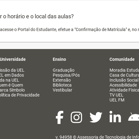
o horário e o local das aulas?
acesse o Portal do Estudante, efetue a "Confirmação de Matrícula" e, no 
 Universidade
Ensino
Comunidade
issão da UEL
Graduação
Moradia Estuda
EL em Dados
Pesquisa/Pós
Casa de Cultur
ida na UEL
Extensão
Inclusão Social
uem é Quem
Biblioteca
Acessibilidade
arca Símbolo
Vestibular
Atividade Físic
lítica de Privacidade
TV UEL
UEL FM
v. 94958 ©
Assessoria de Tecnologia de In