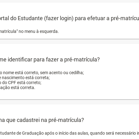
ortal do Estudante (fazer login) para efetuar a pré-matríc
matrícula" no menu à esquerda.
e identificar para fazer a pré-matrícula?
ro nome está correto, sem acento ou cedilha;
e nascimento está correta;
o do CPF está correto;
cação está correta.
ha que cadastrei na pré-matrícula?
studante de Graduação após o início das aulas, quando será necessário 