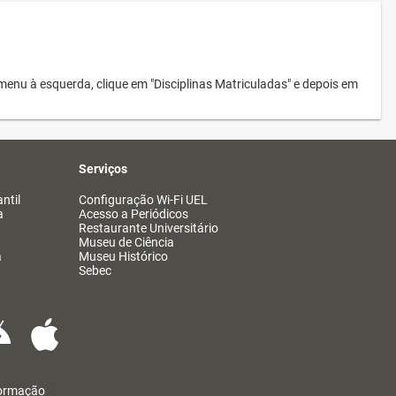
menu à esquerda, clique em "Disciplinas Matriculadas" e depois em
Serviços
ntil
Configuração Wi-Fi UEL
a
Acesso a Periódicos
Restaurante Universitário
Museu de Ciência
a
Museu Histórico
Sebec
formação
@