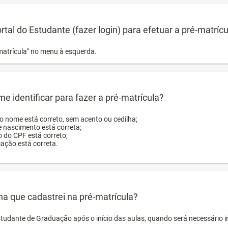
ortal do Estudante (fazer login) para efetuar a pré-matríc
matrícula" no menu à esquerda.
e identificar para fazer a pré-matrícula?
ro nome está correto, sem acento ou cedilha;
e nascimento está correta;
o do CPF está correto;
cação está correta.
ha que cadastrei na pré-matrícula?
studante de Graduação após o início das aulas, quando será necessário 