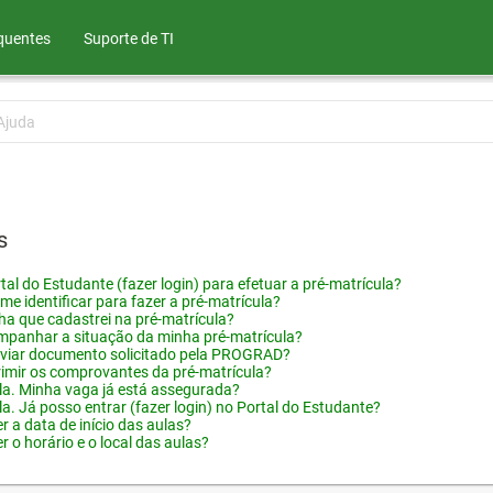
quentes
Suporte de TI
Ajuda
s
tal do Estudante (fazer login) para efetuar a pré-matrícula?
me identificar para fazer a pré-matrícula?
ha que cadastrei na pré-matrícula?
panhar a situação da minha pré-matrícula?
viar documento solicitado pela PROGRAD?
imir os comprovantes da pré-matrícula?
ula. Minha vaga já está assegurada?
la. Já posso entrar (fazer login) no Portal do Estudante?
 a data de início das aulas?
 o horário e o local das aulas?