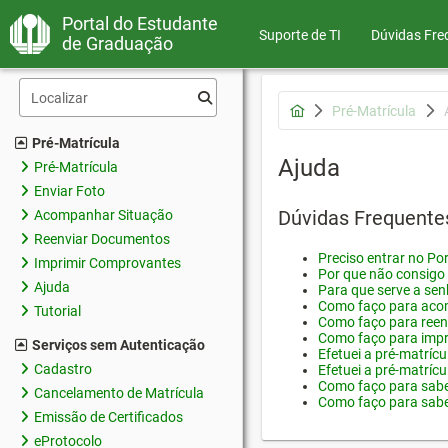
Portal do Estudante
Suporte de TI
Dúvidas Fre
de Graduação
Pré-Matrícula
Pré-Matrícula
Ajuda
Pré-Matrícula
Enviar Foto
Dúvidas Frequente
Acompanhar Situação
Reenviar Documentos
Preciso entrar no Por
Imprimir Comprovantes
Por que não consigo 
Ajuda
Para que serve a sen
Como faço para acom
Tutorial
Como faço para reen
Como faço para impr
Serviços sem Autenticação
Efetuei a pré-matríc
Cadastro
Efetuei a pré-matrícu
Como faço para saber
Cancelamento de Matrícula
Como faço para saber
Emissão de Certificados
eProtocolo