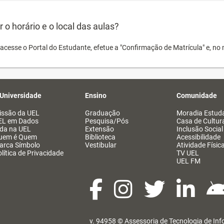
o horário e o local das aulas?
acesse o Portal do Estudante, efetue a "Confirmação de Matrícula" e, no 
 Universidade
Ensino
Comunidade
issão da UEL
Graduação
Moradia Estuda
EL em Dados
Pesquisa/Pós
Casa de Cultur
ida na UEL
Extensão
Inclusão Social
uem é Quem
Biblioteca
Acessibilidade
arca Símbolo
Vestibular
Atividade Físic
lítica de Privacidade
TV UEL
UEL FM
v. 94958 ©
Assessoria de Tecnologia de In