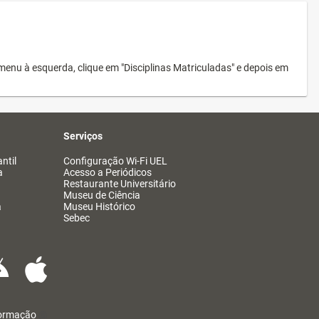
menu à esquerda, clique em "Disciplinas Matriculadas" e depois em
Serviços
ntil
Configuração Wi-Fi UEL
a
Acesso a Periódicos
Restaurante Universitário
Museu de Ciência
a
Museu Histórico
Sebec
formação
@