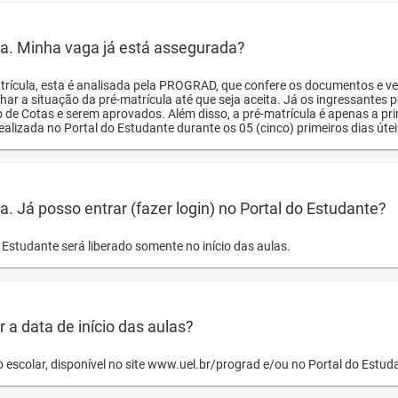
ula. Minha vaga já está assegurada?
trícula, esta é analisada pela PROGRAD, que confere os documentos e ve
har a situação da pré-matrícula até que seja aceita. Já os ingressante
o de Cotas e serem aprovados. Além disso, a pré-matrícula é apenas a pr
ealizada no Portal do Estudante durante os 05 (cinco) primeiros dias úteis
la. Já posso entrar (fazer login) no Portal do Estudante?
Estudante será liberado somente no início das aulas.
a data de início das aulas?
o escolar, disponível no site www.uel.br/prograd e/ou no Portal do Estu