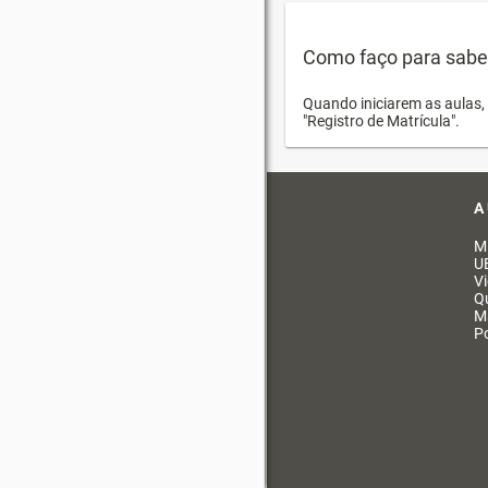
Como faço para saber 
Quando iniciarem as aulas, 
"Registro de Matrícula".
A
M
U
V
Q
M
Po