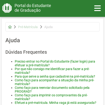
Portal do Estudante
Toggle
de Graduação
Pré-Matrícula
Ajuda
Ajuda
Dúvidas Frequentes
Preciso entrar no Portal do Estudante (fazer login) para
efetuar a pré-matrícula?
Por que não consigo me identificar para fazer a pré-
matrícula?
Para que serve a senha que cadastrei na pré-matrícula?
Como faço para acompanhar a situação da minha pré-
matrícula?
Como faço para reenviar documento solicitado pela
PROGRAD?
Como faço para imprimir os comprovantes da pré-
matrícula?
Efetuei a pré-matrícula. Minha vaga já está assegurada?