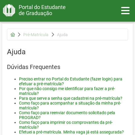
Portal do Estudante
Toggle
de Graduação
Pré-Matrícula
Ajuda
Ajuda
Dúvidas Frequentes
Preciso entrar no Portal do Estudante (fazer login) para
efetuar a pré-matrícula?
Por que não consigo me identificar para fazer a pré-
matrícula?
Para que serve a senha que cadastrei na pré-matrícula?
Como faço para acompanhar a situação da minha pré-
matrícula?
Como faço para reenviar documento solicitado pela
PROGRAD?
Como faço para imprimir os comprovantes da pré-
matrícula?
Efetuei a pré-matrícula. Minha vaga já está assegurada?