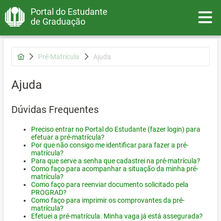
Portal do Estudante
Toggle
de Graduação
Pré-Matrícula
Ajuda
Ajuda
Dúvidas Frequentes
Preciso entrar no Portal do Estudante (fazer login) para
efetuar a pré-matrícula?
Por que não consigo me identificar para fazer a pré-
matrícula?
Para que serve a senha que cadastrei na pré-matrícula?
Como faço para acompanhar a situação da minha pré-
matrícula?
Como faço para reenviar documento solicitado pela
PROGRAD?
Como faço para imprimir os comprovantes da pré-
matrícula?
Efetuei a pré-matrícula. Minha vaga já está assegurada?