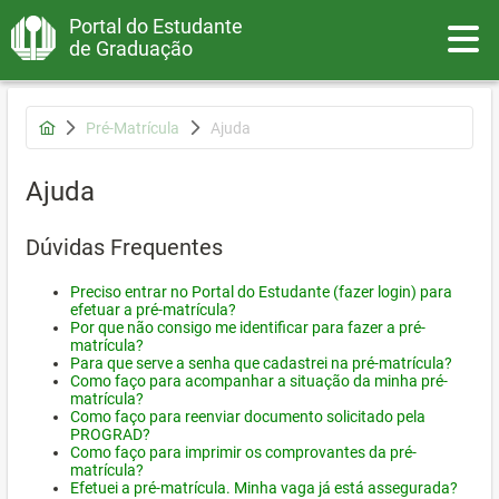
Portal do Estudante
Toggle
de Graduação
Pré-Matrícula
Ajuda
Ajuda
Dúvidas Frequentes
Preciso entrar no Portal do Estudante (fazer login) para
efetuar a pré-matrícula?
Por que não consigo me identificar para fazer a pré-
matrícula?
Para que serve a senha que cadastrei na pré-matrícula?
Como faço para acompanhar a situação da minha pré-
matrícula?
Como faço para reenviar documento solicitado pela
PROGRAD?
Como faço para imprimir os comprovantes da pré-
matrícula?
Efetuei a pré-matrícula. Minha vaga já está assegurada?