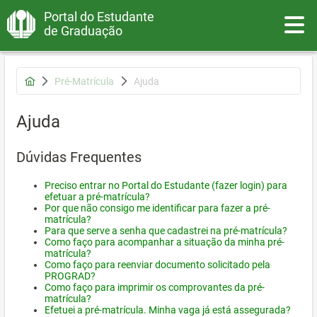
Portal do Estudante
Toggle
de Graduação
Pré-Matrícula
Ajuda
Ajuda
Dúvidas Frequentes
Preciso entrar no Portal do Estudante (fazer login) para
efetuar a pré-matrícula?
Por que não consigo me identificar para fazer a pré-
matrícula?
Para que serve a senha que cadastrei na pré-matrícula?
Como faço para acompanhar a situação da minha pré-
matrícula?
Como faço para reenviar documento solicitado pela
PROGRAD?
Como faço para imprimir os comprovantes da pré-
matrícula?
Efetuei a pré-matrícula. Minha vaga já está assegurada?