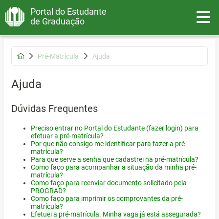
Portal do Estudante
Toggle
de Graduação
Pré-Matrícula
Ajuda
Ajuda
Dúvidas Frequentes
Preciso entrar no Portal do Estudante (fazer login) para
efetuar a pré-matrícula?
Por que não consigo me identificar para fazer a pré-
matrícula?
Para que serve a senha que cadastrei na pré-matrícula?
Como faço para acompanhar a situação da minha pré-
matrícula?
Como faço para reenviar documento solicitado pela
PROGRAD?
Como faço para imprimir os comprovantes da pré-
matrícula?
Efetuei a pré-matrícula. Minha vaga já está assegurada?