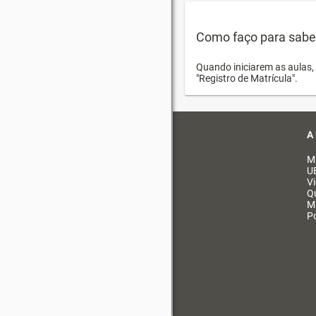
Como faço para saber 
Quando iniciarem as aulas, 
"Registro de Matrícula".
A
M
U
V
Q
M
Po