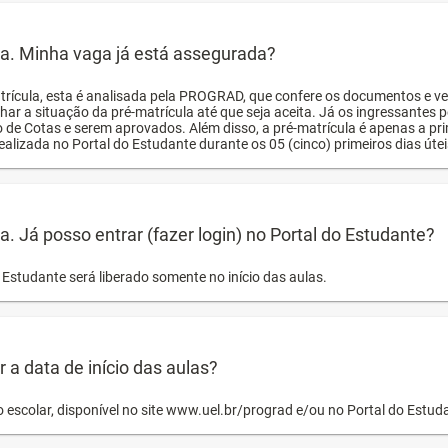
ula. Minha vaga já está assegurada?
trícula, esta é analisada pela PROGRAD, que confere os documentos e ve
har a situação da pré-matrícula até que seja aceita. Já os ingressante
o de Cotas e serem aprovados. Além disso, a pré-matrícula é apenas a pr
ealizada no Portal do Estudante durante os 05 (cinco) primeiros dias úteis
la. Já posso entrar (fazer login) no Portal do Estudante?
Estudante será liberado somente no início das aulas.
a data de início das aulas?
o escolar, disponível no site www.uel.br/prograd e/ou no Portal do Estu