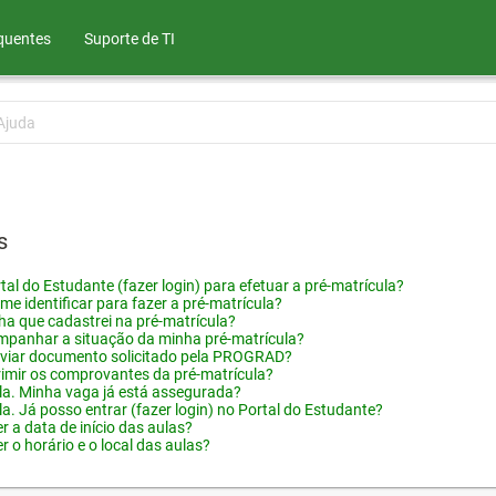
quentes
Suporte de TI
Ajuda
s
tal do Estudante (fazer login) para efetuar a pré-matrícula?
me identificar para fazer a pré-matrícula?
ha que cadastrei na pré-matrícula?
panhar a situação da minha pré-matrícula?
viar documento solicitado pela PROGRAD?
imir os comprovantes da pré-matrícula?
ula. Minha vaga já está assegurada?
la. Já posso entrar (fazer login) no Portal do Estudante?
 a data de início das aulas?
 o horário e o local das aulas?