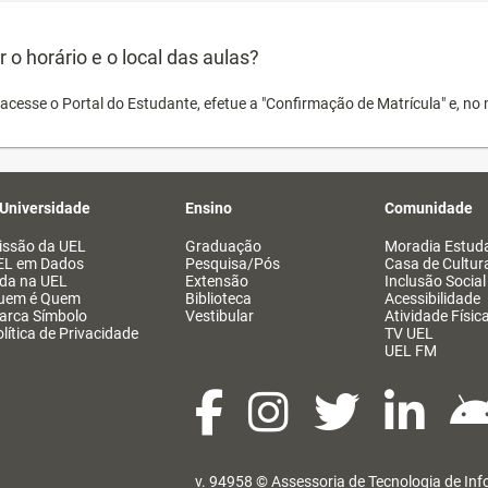
o horário e o local das aulas?
acesse o Portal do Estudante, efetue a "Confirmação de Matrícula" e, no 
 Universidade
Ensino
Comunidade
issão da UEL
Graduação
Moradia Estuda
EL em Dados
Pesquisa/Pós
Casa de Cultur
ida na UEL
Extensão
Inclusão Social
uem é Quem
Biblioteca
Acessibilidade
arca Símbolo
Vestibular
Atividade Físic
lítica de Privacidade
TV UEL
UEL FM
v. 94958 ©
Assessoria de Tecnologia de In