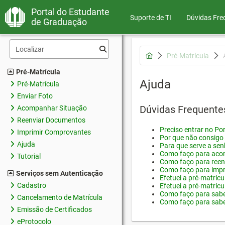
Portal do Estudante
Suporte de TI
Dúvidas Fre
de Graduação
Pré-Matrícula
Pré-Matrícula
Ajuda
Pré-Matrícula
Enviar Foto
Dúvidas Frequente
Acompanhar Situação
Reenviar Documentos
Preciso entrar no Por
Imprimir Comprovantes
Por que não consigo 
Ajuda
Para que serve a sen
Como faço para acom
Tutorial
Como faço para reen
Como faço para impr
Serviços sem Autenticação
Efetuei a pré-matríc
Cadastro
Efetuei a pré-matrícu
Como faço para saber
Cancelamento de Matrícula
Como faço para saber
Emissão de Certificados
eProtocolo