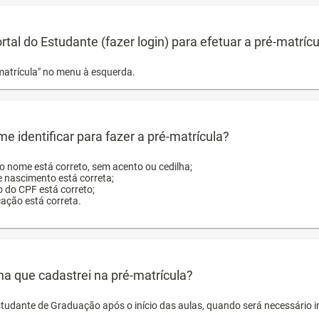
ortal do Estudante (fazer login) para efetuar a pré-matríc
matrícula" no menu à esquerda.
e identificar para fazer a pré-matrícula?
ro nome está correto, sem acento ou cedilha;
e nascimento está correta;
o do CPF está correto;
cação está correta.
ha que cadastrei na pré-matrícula?
studante de Graduação após o início das aulas, quando será necessário 