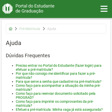
Portal do Estudante
Toggle
de Graduação
Pré-Matrícula
Ajuda
Ajuda
Dúvidas Frequentes
Preciso entrar no Portal do Estudante (fazer login) para
efetuar a pré-matrícula?
Por que não consigo me identificar para fazer a pré-
matrícula?
Para que serve a senha que cadastrei na pré-matrícula?
Como faço para acompanhar a situação da minha pré-
matrícula?
Como faço para reenviar documento solicitado pela
PROGRAD?
Como faço para imprimir os comprovantes da pré-
matrícula?
Efetuei a pré-matrícula. Minha vaga já está assegurada?