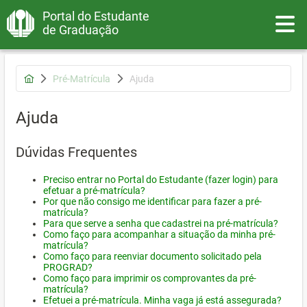
Portal do Estudante
Toggle
de Graduação
Pré-Matrícula
Ajuda
Ajuda
Dúvidas Frequentes
Preciso entrar no Portal do Estudante (fazer login) para
efetuar a pré-matrícula?
Por que não consigo me identificar para fazer a pré-
matrícula?
Para que serve a senha que cadastrei na pré-matrícula?
Como faço para acompanhar a situação da minha pré-
matrícula?
Como faço para reenviar documento solicitado pela
PROGRAD?
Como faço para imprimir os comprovantes da pré-
matrícula?
Efetuei a pré-matrícula. Minha vaga já está assegurada?