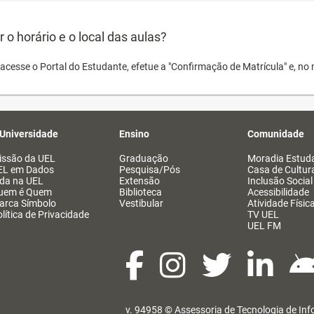
o horário e o local das aulas?
acesse o Portal do Estudante, efetue a "Confirmação de Matrícula" e, no 
 Universidade
Ensino
Comunidade
issão da UEL
Graduação
Moradia Estuda
EL em Dados
Pesquisa/Pós
Casa de Cultur
ida na UEL
Extensão
Inclusão Social
uem é Quem
Biblioteca
Acessibilidade
arca Símbolo
Vestibular
Atividade Físic
lítica de Privacidade
TV UEL
UEL FM
v. 94958 ©
Assessoria de Tecnologia de In