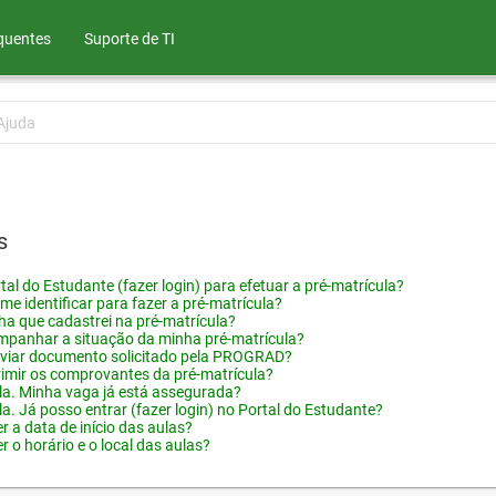
quentes
Suporte de TI
Ajuda
s
tal do Estudante (fazer login) para efetuar a pré-matrícula?
me identificar para fazer a pré-matrícula?
ha que cadastrei na pré-matrícula?
panhar a situação da minha pré-matrícula?
viar documento solicitado pela PROGRAD?
imir os comprovantes da pré-matrícula?
ula. Minha vaga já está assegurada?
la. Já posso entrar (fazer login) no Portal do Estudante?
 a data de início das aulas?
 o horário e o local das aulas?