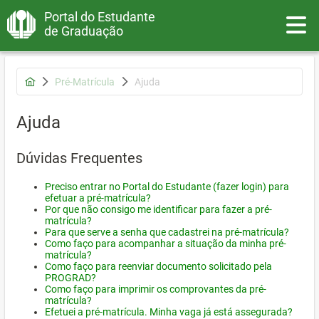
Portal do Estudante
Toggle
de Graduação
Pré-Matrícula
Ajuda
Ajuda
Dúvidas Frequentes
Preciso entrar no Portal do Estudante (fazer login) para
efetuar a pré-matrícula?
Por que não consigo me identificar para fazer a pré-
matrícula?
Para que serve a senha que cadastrei na pré-matrícula?
Como faço para acompanhar a situação da minha pré-
matrícula?
Como faço para reenviar documento solicitado pela
PROGRAD?
Como faço para imprimir os comprovantes da pré-
matrícula?
Efetuei a pré-matrícula. Minha vaga já está assegurada?