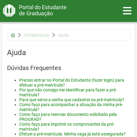
Portal do Estudante
Toggle
de Graduação
Pré-Matrícula
Ajuda
Ajuda
Dúvidas Frequentes
Preciso entrar no Portal do Estudante (fazer login) para
efetuar a pré-matrícula?
Por que não consigo me identificar para fazer a pré-
matrícula?
Para que serve a senha que cadastrei na pré-matrícula?
Como faço para acompanhar a situação da minha pré-
matrícula?
Como faço para reenviar documento solicitado pela
PROGRAD?
Como faço para imprimir os comprovantes da pré-
matrícula?
Efetuei a pré-matrícula. Minha vaga já está assegurada?