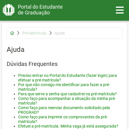
Portal do Estudante
Toggle
de Graduação
Pré-Matrícula
Ajuda
Ajuda
Dúvidas Frequentes
Preciso entrar no Portal do Estudante (fazer login) para
efetuar a pré-matrícula?
Por que não consigo me identificar para fazer a pré-
matrícula?
Para que serve a senha que cadastrei na pré-matrícula?
Como faço para acompanhar a situação da minha pré-
matrícula?
Como faço para reenviar documento solicitado pela
PROGRAD?
Como faço para imprimir os comprovantes da pré-
matrícula?
Efetuei a pré-matrícula. Minha vaga já está assegurada?