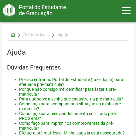
Portal do Estudante
Toggle
de Graduação
Pré-Matrícula
Ajuda
Ajuda
Dúvidas Frequentes
Preciso entrar no Portal do Estudante (fazer login) para
efetuar a pré-matrícula?
Por que não consigo me identificar para fazer a pré-
matrícula?
Para que serve a senha que cadastrei na pré-matrícula?
Como faço para acompanhar a situação da minha pré-
matrícula?
Como faço para reenviar documento solicitado pela
PROGRAD?
Como faço para imprimir os comprovantes da pré-
matrícula?
Efetuei a pré-matrícula. Minha vaga já está assegurada?