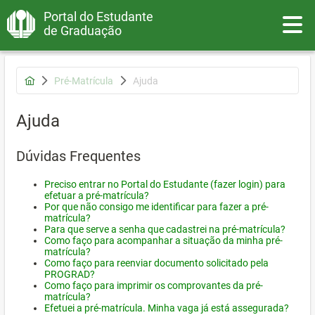
Portal do Estudante
Toggle
de Graduação
Pré-Matrícula
Ajuda
Ajuda
Dúvidas Frequentes
Preciso entrar no Portal do Estudante (fazer login) para
efetuar a pré-matrícula?
Por que não consigo me identificar para fazer a pré-
matrícula?
Para que serve a senha que cadastrei na pré-matrícula?
Como faço para acompanhar a situação da minha pré-
matrícula?
Como faço para reenviar documento solicitado pela
PROGRAD?
Como faço para imprimir os comprovantes da pré-
matrícula?
Efetuei a pré-matrícula. Minha vaga já está assegurada?