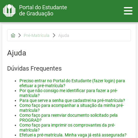
Portal do Estudante
Toggle
de Graduação
Pré-Matrícula
Ajuda
Ajuda
Dúvidas Frequentes
Preciso entrar no Portal do Estudante (fazer login) para
efetuar a pré-matrícula?
Por que não consigo me identificar para fazer a pré-
matrícula?
Para que serve a senha que cadastrei na pré-matrícula?
Como faço para acompanhar a situação da minha pré-
matrícula?
Como faço para reenviar documento solicitado pela
PROGRAD?
Como faço para imprimir os comprovantes da pré-
matrícula?
Efetuei a pré-matrícula. Minha vaga já está assegurada?