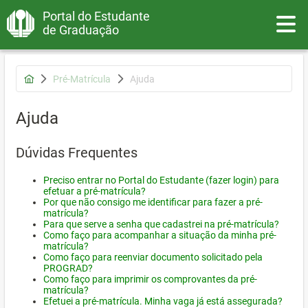
Portal do Estudante
Toggle
de Graduação
Pré-Matrícula
Ajuda
Ajuda
Dúvidas Frequentes
Preciso entrar no Portal do Estudante (fazer login) para
efetuar a pré-matrícula?
Por que não consigo me identificar para fazer a pré-
matrícula?
Para que serve a senha que cadastrei na pré-matrícula?
Como faço para acompanhar a situação da minha pré-
matrícula?
Como faço para reenviar documento solicitado pela
PROGRAD?
Como faço para imprimir os comprovantes da pré-
matrícula?
Efetuei a pré-matrícula. Minha vaga já está assegurada?