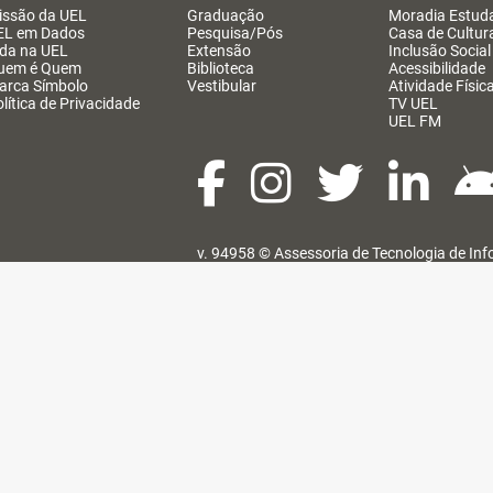
issão da UEL
Graduação
Moradia Estuda
EL em Dados
Pesquisa/Pós
Casa de Cultur
ida na UEL
Extensão
Inclusão Social
uem é Quem
Biblioteca
Acessibilidade
arca Símbolo
Vestibular
Atividade Físic
lítica de Privacidade
TV UEL
UEL FM
v. 94958 ©
Assessoria de Tecnologia de In