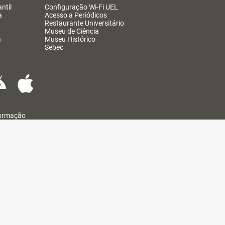
ntil
Configuração Wi-Fi UEL
a
Acesso a Periódicos
Restaurante Universitário
Museu de Ciência
a
Museu Histórico
Sebec
formação
@