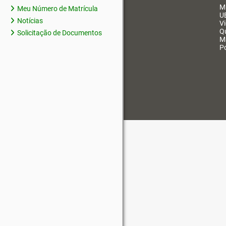
M
Meu Número de Matrícula
U
Notícias
V
Q
Solicitação de Documentos
M
Po