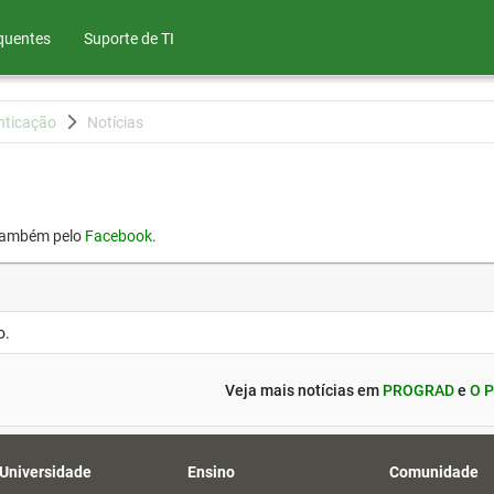
quentes
Suporte de TI
nticação
Notícias
também pelo
Facebook
.
o.
Veja mais notícias em
PROGRAD
e
O P
 Universidade
Ensino
Comunidade