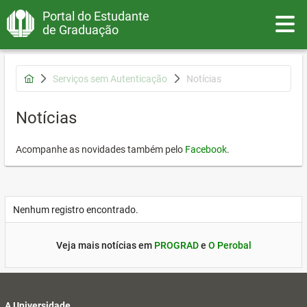
Portal do Estudante
Toggle
de Graduação
Serviços sem Autenticação
Notícias
Notícias
Acompanhe as novidades também pelo
Facebook
.
Nenhum registro encontrado.
Veja mais notícias em
PROGRAD
e
O Perobal
A Universidade