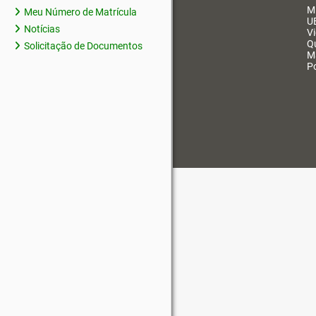
M
Meu Número de Matrícula
U
Notícias
V
Q
Solicitação de Documentos
M
Po