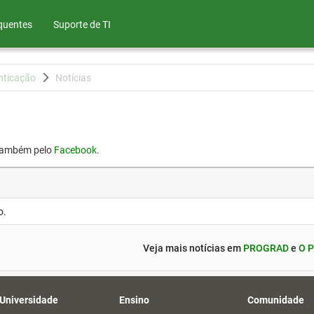
quentes
Suporte de TI
nticação
Notícias
também pelo
Facebook
.
o.
Veja mais notícias em
PROGRAD
e
O P
 Universidade
Ensino
Comunidade