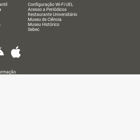
ntil
Configuração Wi-Fi UEL
a
Acesso a Periódicos
Restaurante Universitário
Museu de Ciência
a
Museu Histórico
Sebec
formação
@