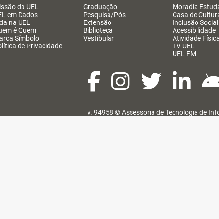
issão da UEL
Graduação
Moradia Estuda
EL em Dados
Pesquisa/Pós
Casa de Cultur
ida na UEL
Extensão
Inclusão Social
uem é Quem
Biblioteca
Acessibilidade
arca Símbolo
Vestibular
Atividade Físic
lítica de Privacidade
TV UEL
UEL FM
v. 94958 ©
Assessoria de Tecnologia de In