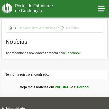
Portal do Estudante
Toggle
de Graduação
Serviços sem Autenticação
Notícias
Notícias
Acompanhe as novidades também pelo
Facebook
.
Nenhum registro encontrado.
Veja mais notícias em
PROGRAD
e
O Perobal
A Universidade